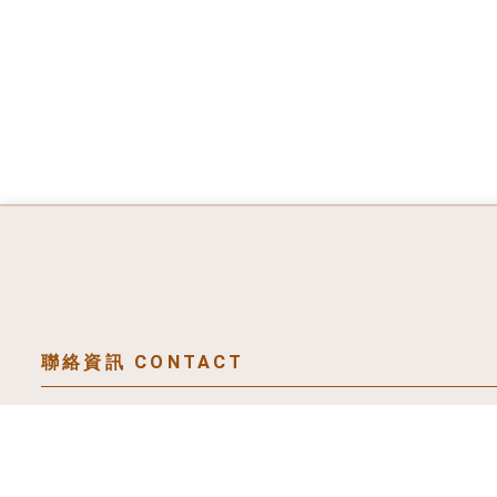
@a588888
0976859926
yaya05216@gmail.com